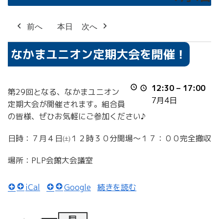
前へ
本日
次へ
な
なかまユニオン定期大会を開催！
か
ま
ユ
12:30
–
17:00
第29回となる、なかまユニオン
ニ
7月4日
定期大会が開催されます。組合員
オ
の皆様、ぜひお気軽にご参加ください♪
ン
定
日時：７月４日㈯１２時３０分開場～１７：００完全撤収
期
大
場所：PLP会館大会議室
会
を
iCal
Google
続きを読む
開
催！