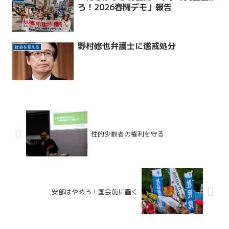
ろ！2026春闘デモ」報告
野村修也弁護士に懲戒処分
社会を変える
性的少数者の権利を守る
安部はやめろ！国会前に轟く