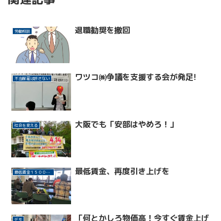
退職勧奨を撤回
労働相談
ワツコ㈱争議を支援する会が発足!
不当解雇は許さない
大阪でも「安部はやめろ！」
社会を変える
最低賃金、再度引き上げを
最低賃金１５００円に
「何とかしろ物価高！今すぐ賃金上げ
デモ