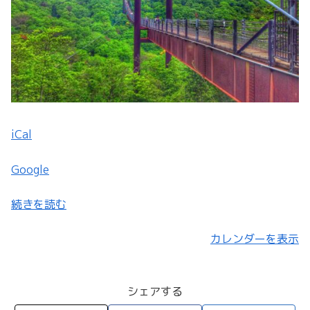
イ
キ
ン
グ
会、
星
の
iCal
ブ
ラ
Google
ン
コ
続きを読む
（交
野
カレンダーを表示
市）
に
シェアする