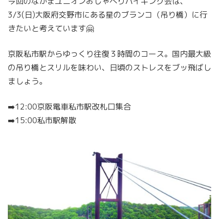
ス
今回のなかまユニオンおしゃべりハイキング会は、
ト
3/3(日)大阪府交野市にある星のブランコ（吊り橋）に行
レ
きたいと考えています🤗
ス
京阪私市駅からゆっくり往復３時間のコース。国内最大級
発
の吊り橋とスリルを味わい、日頃のストレスをブッ飛ばし
散！
ましょう。
ユ
ニ
➡️12:00京阪電車私市駅改札口集合
オ
➡️15:00私市駅解散
ン
お
し
ゃ
べ
り
ハ