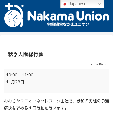
Japanese
秋季大阪総行動
2023.10.09
秋
10:00
–
11:00
季
11月28日
大
阪
総
おおさかユニオンネットワーク主催で、参加各労組の争議
行
解決を求める１日行動を行います。