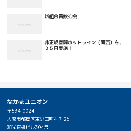
新組合員歓迎会
非正規春闘ホットライン（関西）を、
２５日実施！
なかまユニオン
〒534-0024
大阪市都島区東野田町4-7-26
和光京橋ビル304号