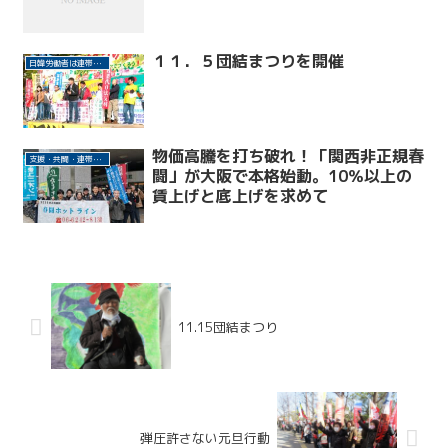
１１．５団結まつりを開催
日韓労働者は連帯しよう
物価高騰を打ち破れ！「関西非正規春
支援・共闘・連帯活動
闘」が大阪で本格始動。10％以上の
賃上げと底上げを求めて
11.15団結まつり
弾圧許さない元旦行動