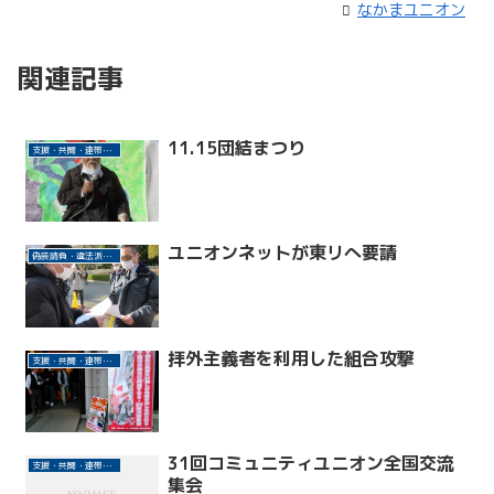
なかまユニオン
関連記事
11.15団結まつり
支援・共闘・連帯活動
ユニオンネットが東リへ要請
偽装請負・違法派遣許さない(東リ事件)
拝外主義者を利用した組合攻撃
支援・共闘・連帯活動
31回コミュニティユニオン全国交流
支援・共闘・連帯活動
集会