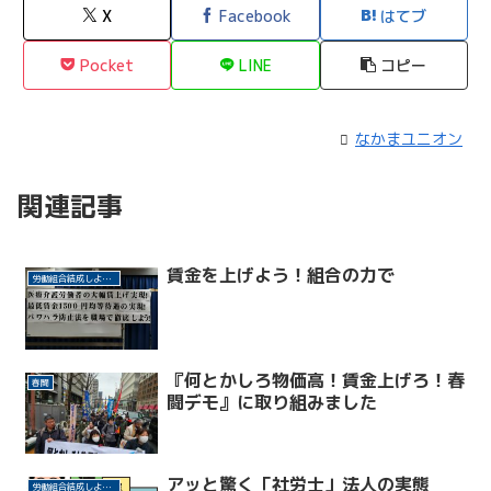
X
Facebook
はてブ
Pocket
LINE
コピー
なかまユニオン
関連記事
賃金を上げよう！組合の力で
労働組合結成しよう！
『何とかしろ物価高！賃金上げろ！春
春闘
闘デモ』に取り組みました
アッと驚く「社労士」法人の実態
労働組合結成しよう！