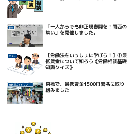
「一人からでも非正規春闘を！関西の
春闘
集い」を開催しました。
【労働法をいっしょに学ぼう！】①最
クイズ
低賃金について知ろう《労働相談基礎
知識クイズ》
京橋で、最低賃金1500円署名に取り
最低賃金１５００円に
組みました