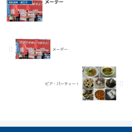
メーデー
偽装請負・違法派遣許さない(東リ事件)
メーデー
ビア・パーティー！