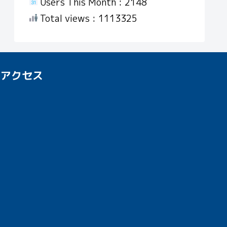
Users This Month : 2148
Total views : 1113325
アクセス