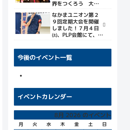
界をつくろう 大軍
拡・改憲を許さず命
なかまユニオン第２
と暮らしをまもる社
９回定期大会を開催
会へ」が開催され、
しました！７月４日
世界各国から平和活
㈯、PLP会館にて、大
動かが招致されまし
会&交流会を行い、労
た(なかまユニオン報
働組合として新たな
告)。
目標・決意を確かめ
今後のイベント一覧
る場となりました！
イベントカレンダー
8月 2026 のイベント
月
月
火
火
水
水
木
木
金
金
土
土
日
日