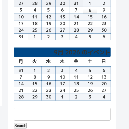
曜
曜
曜
曜
曜
曜
曜
27
7
28
7
29
7
30
7
31
7
1
8
2
8
日
日
日
日
日
日
日
月
月
月
月
月
月
月
3
8
4
8
5
8
6
8
7
8
9
8
8
8
27
28
29
30
31
1
2
月
月
月
月
月
月
月
10
8
11
8
12
8
13
8
14
8
15
8
16
8
日
日
日
日
日
日
日
3
4
5
6
7
9
8
月
月
月
月
月
月
月
17
8
18
8
19
8
20
8
21
8
22
8
23
8
日
日
日
日
日
日
日
10
11
12
13
14
15
16
月
月
月
月
月
月
月
24
8
25
8
26
8
27
8
28
8
29
8
30
8
日
日
日
日
日
日
日
17
18
19
20
21
22
23
月
月
月
月
月
月
月
31
8
1
9
2
9
3
9
4
9
5
9
6
9
日
日
日
日
日
日
日
24
25
26
27
28
29
30
月
月
月
月
月
月
月
日
日
日
日
日
日
日
31
1
2
3
4
5
6
9月 2026 のイベント
日
日
日
日
日
日
日
月
月
火
火
水
水
木
木
金
金
土
土
日
日
曜
曜
曜
曜
曜
曜
曜
31
8
1
9
2
9
3
9
4
9
5
9
6
9
日
日
日
日
日
日
日
月
月
月
月
月
月
月
7
9
8
9
9
9
10
9
11
9
12
9
13
9
31
1
2
3
4
5
6
月
月
月
月
月
月
月
14
9
15
9
16
9
17
9
18
9
19
9
20
9
日
日
日
日
日
日
日
7
8
9
10
11
12
13
月
月
月
月
月
月
月
21
9
22
9
23
9
24
9
25
9
26
9
27
9
日
日
日
日
日
日
日
14
15
16
17
18
19
20
月
月
月
月
月
月
月
28
9
29
9
30
9
1
10
2
10
3
10
4
10
日
日
日
日
日
日
日
21
22
23
24
25
26
27
月
月
月
月
月
月
月
日
日
日
日
日
日
日
28
29
30
1
2
3
4
日
日
日
日
日
日
日
Events
Search