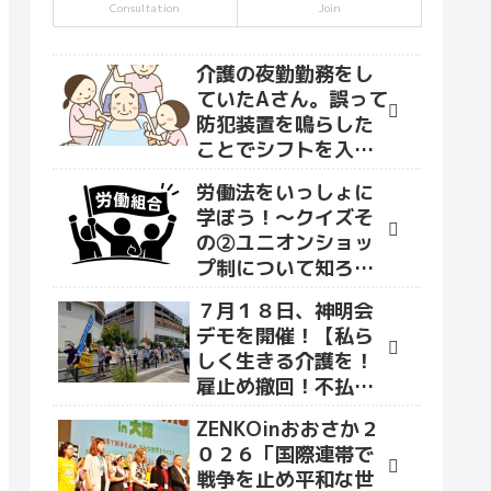
Consultation
Join
介護の夜勤勤務をし
ていたAさん。誤って
防犯装置を鳴らした
ことでシフトを入れ
て貰えなくなり、な
労働法をいっしょに
かまユニオンへ相談
学ぼう！～クイズそ
に来ました。
の②ユニオンショッ
プ制について知ろう
～
７月１８日、神明会
デモを開催！【私ら
しく生きる介護を！
雇止め撤回！不払い
賃金を払え！】をス
ZENKOinおおさか２
ローガンにデモ行進
０２６「国際連帯で
を行いました！
戦争を止め平和な世