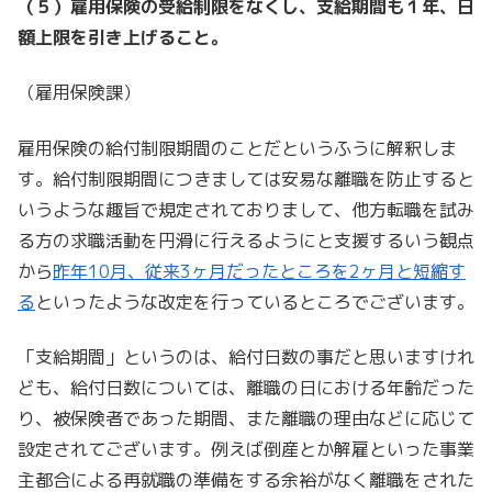
（５）雇用保険の受給制限をなくし、支給期間も１年、日
額上限を引き上げること。
（雇用保険課）
雇用保険の給付制限期間のことだというふうに解釈しま
す。給付制限期間につきましては安易な離職を防止すると
いうような趣旨で規定されておりまして、他方転職を試み
る方の求職活動を円滑に行えるようにと支援するいう観点
から
昨年10月、従来3ヶ月だったところを2ヶ月と短縮す
る
といったような改定を行っているところでございます。
「支給期間」というのは、給付日数の事だと思いますけれ
ども、給付日数については、離職の日における年齢だった
り、被保険者であった期間、また離職の理由などに応じて
設定されてございます。例えば倒産とか解雇といった事業
主都合による再就職の準備をする余裕がなく離職をされた