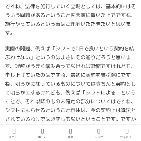
ですね、法律を施行していく立場としては、基本的にはそ
ういう問題があるということを念頭に置いた上でですね、
施行やっているという事はご理解いただきたいと思いま
す。
実際の問題、例えば「シフトで0日で良いという契約を結
ぶわけない」というのはまさにその通りだろうと思いま
す。理解がうまく噛み合ってなければ恐縮ですけれども、
申し上げていたのはですね、最初に契約を結ぶ際にです
ね、明らかになっているものについてはきちんと契約とし
て明らかにするけれども、例えば「シフトによる」という
ことで、それ以降のもの未確定の部分についてはですね、
シフトによらせるということ自体は、今の契約上は違法と
されているわけでは必ずしもないということです。ですか
ら、労基法15条との関係で申し上げれば、最初に契約を
するときにはですね、おそらく1ヶ月とか1週間とか最初
メニュー
ホーム
検索
トップ
サイドバー