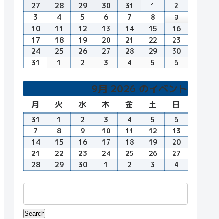
曜
曜
曜
曜
曜
曜
曜
27
7
28
7
29
7
30
7
31
7
1
8
2
8
日
日
日
日
日
日
日
月
月
月
月
月
月
月
3
8
4
8
5
8
6
8
7
8
8
8
9
8
27
28
29
30
31
1
2
月
月
月
月
月
月
月
10
8
11
8
12
8
13
8
14
8
15
8
16
8
日
日
日
日
日
日
日
3
4
5
6
7
8
9
月
月
月
月
月
月
月
17
8
18
8
19
8
20
8
21
8
22
8
23
8
日
日
日
日
日
日
日
10
11
12
13
14
15
16
月
月
月
月
月
月
月
24
8
25
8
26
8
27
8
28
8
29
8
30
8
日
日
日
日
日
日
日
17
18
19
20
21
22
23
月
月
月
月
月
月
月
31
8
1
9
2
9
3
9
4
9
5
9
6
9
日
日
日
日
日
日
日
24
25
26
27
28
29
30
月
月
月
月
月
月
月
日
日
日
日
日
日
日
31
1
2
3
4
5
6
9月 2026 のイベント
日
日
日
日
日
日
日
月
月
火
火
水
水
木
木
金
金
土
土
日
日
曜
曜
曜
曜
曜
曜
曜
31
8
1
9
2
9
3
9
4
9
5
9
6
9
日
日
日
日
日
日
日
月
月
月
月
月
月
月
7
9
8
9
9
9
10
9
11
9
12
9
13
9
31
1
2
3
4
5
6
月
月
月
月
月
月
月
14
9
15
9
16
9
17
9
18
9
19
9
20
9
日
日
日
日
日
日
日
7
8
9
10
11
12
13
月
月
月
月
月
月
月
21
9
22
9
23
9
24
9
25
9
26
9
27
9
日
日
日
日
日
日
日
14
15
16
17
18
19
20
月
月
月
月
月
月
月
28
9
29
9
30
9
1
10
2
10
3
10
4
10
日
日
日
日
日
日
日
21
22
23
24
25
26
27
月
月
月
月
月
月
月
日
日
日
日
日
日
日
28
29
30
1
2
3
4
日
日
日
日
日
日
日
Events
Search