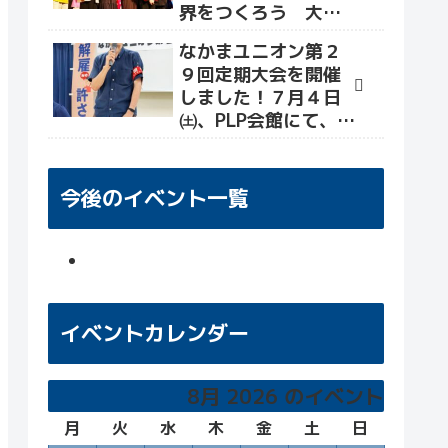
界をつくろう 大軍
拡・改憲を許さず命
なかまユニオン第２
と暮らしをまもる社
９回定期大会を開催
会へ」が開催され、
しました！７月４日
世界各国から平和活
㈯、PLP会館にて、大
動かが招致されまし
会&交流会を行い、労
た(なかまユニオン報
働組合として新たな
告)。
目標・決意を確かめ
今後のイベント一覧
る場となりました！
イベントカレンダー
8月 2026 のイベント
月
月
火
火
水
水
木
木
金
金
土
土
日
日