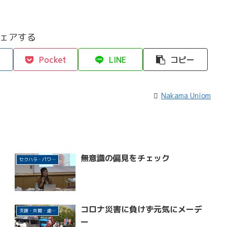
ェアする
Pocket
LINE
コピー
Nakama Uniom
８
無意識の偏見をチェック
セクハラ・パワハラ許さない！
コロナ災害に負けず元気にメーデ
支援・共闘・連帯活動
ー