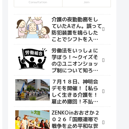
Consultation
Join
介護の夜勤勤務をし
ていたAさん。誤って
防犯装置を鳴らした
ことでシフトを入れ
て貰えなくなり、な
労働法をいっしょに
かまユニオンへ相談
学ぼう！～クイズそ
に来ました。
の②ユニオンショッ
プ制について知ろう
～
７月１８日、神明会
デモを開催！【私ら
しく生きる介護を！
雇止め撤回！不払い
賃金を払え！】をス
ZENKOinおおさか２
ローガンにデモ行進
０２６「国際連帯で
を行いました！
戦争を止め平和な世