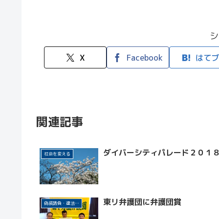
シ
X
Facebook
はてブ
関連記事
ダイバーシティパレード２０１
社会を変える
東リ弁護団に弁護団賞
偽装請負・違法派遣許さない(東リ事件)