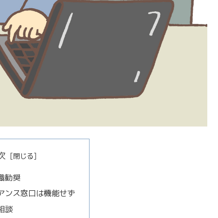
次
職勧奨
アンス窓口は機能せず
相談