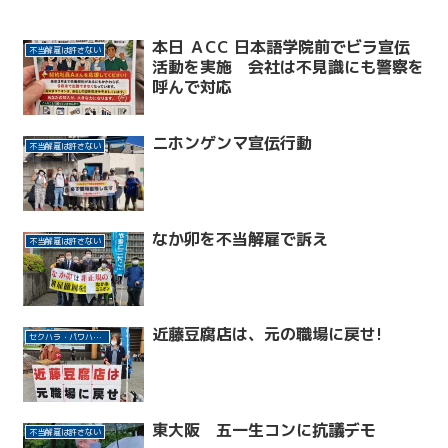
本日 ＡCC 日本語学院前でビラ宣伝
不当解雇は許さない
活動を実施 会社は不見識にも警察を
呼んで対応
ニホンゲンマ宣伝行動
不当解雇は許さない
なか卯を不当解雇で訴え
不当解雇は許さない
近藤豆腐店は、元の職場に戻せ!
セクハラ・パワハラ許さない！
東大阪 五一生コンに抗議デモ
不当解雇は許さない