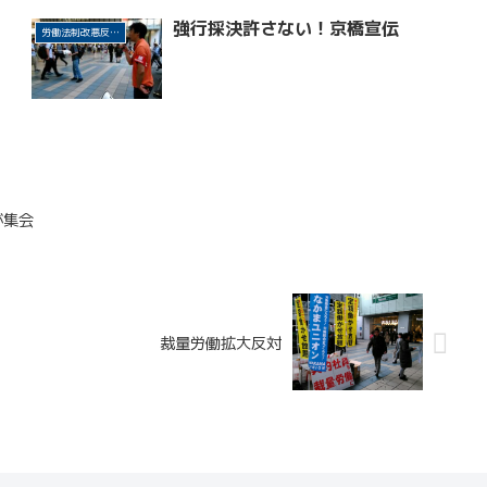
動
強行採決許さない！京橋宣伝
労働法制改悪反対・改革
が集会
裁量労働拡大反対