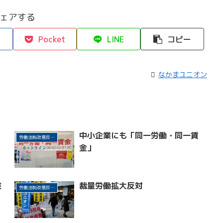
ェアする
Pocket
LINE
コピー
なかまユニオン
中小企業にも「同一労働・同一賃
労働法制改悪反対・改革
金」
推
裁量労働拡大反対
労働法制改悪反対・改革