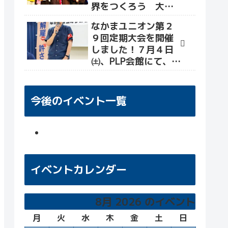
界をつくろう 大軍
拡・改憲を許さず命
なかまユニオン第２
と暮らしをまもる社
９回定期大会を開催
会へ」が開催され、
しました！７月４日
世界各国から平和活
㈯、PLP会館にて、大
動かが招致されまし
会&交流会を行い、労
た(なかまユニオン報
働組合として新たな
告)。
目標・決意を確かめ
今後のイベント一覧
る場となりました！
イベントカレンダー
8月 2026 のイベント
月
月
火
火
水
水
木
木
金
金
土
土
日
日