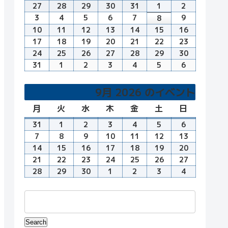
曜
曜
曜
曜
曜
曜
曜
27
7
28
7
29
7
30
7
31
7
1
8
2
8
日
日
日
日
日
日
日
月
月
月
月
月
月
月
3
8
4
8
5
8
6
8
7
8
9
8
8
8
27
28
29
30
31
1
2
月
月
月
月
月
月
月
10
8
11
8
12
8
13
8
14
8
15
8
16
8
日
日
日
日
日
日
日
3
4
5
6
7
9
8
月
月
月
月
月
月
月
17
8
18
8
19
8
20
8
21
8
22
8
23
8
日
日
日
日
日
日
日
10
11
12
13
14
15
16
月
月
月
月
月
月
月
24
8
25
8
26
8
27
8
28
8
29
8
30
8
日
日
日
日
日
日
日
17
18
19
20
21
22
23
月
月
月
月
月
月
月
31
8
1
9
2
9
3
9
4
9
5
9
6
9
日
日
日
日
日
日
日
24
25
26
27
28
29
30
月
月
月
月
月
月
月
日
日
日
日
日
日
日
31
1
2
3
4
5
6
9月 2026 のイベント
日
日
日
日
日
日
日
月
月
火
火
水
水
木
木
金
金
土
土
日
日
曜
曜
曜
曜
曜
曜
曜
31
8
1
9
2
9
3
9
4
9
5
9
6
9
日
日
日
日
日
日
日
月
月
月
月
月
月
月
7
9
8
9
9
9
10
9
11
9
12
9
13
9
31
1
2
3
4
5
6
月
月
月
月
月
月
月
14
9
15
9
16
9
17
9
18
9
19
9
20
9
日
日
日
日
日
日
日
7
8
9
10
11
12
13
月
月
月
月
月
月
月
21
9
22
9
23
9
24
9
25
9
26
9
27
9
日
日
日
日
日
日
日
14
15
16
17
18
19
20
月
月
月
月
月
月
月
28
9
29
9
30
9
1
10
2
10
3
10
4
10
日
日
日
日
日
日
日
21
22
23
24
25
26
27
月
月
月
月
月
月
月
日
日
日
日
日
日
日
28
29
30
1
2
3
4
日
日
日
日
日
日
日
Events
Search