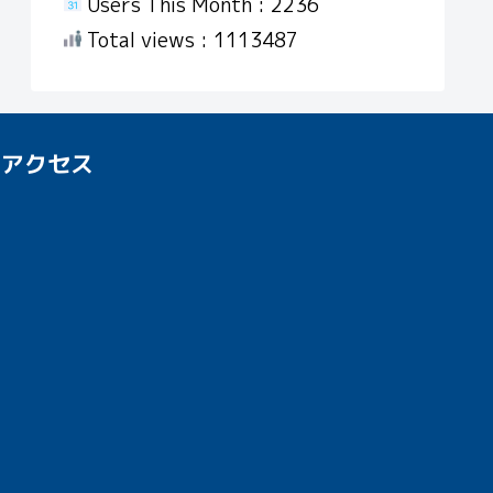
Users This Month : 2236
Total views : 1113487
アクセス