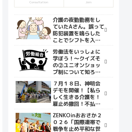
Consultation
Join
介護の夜勤勤務をし
ていたAさん。誤って
防犯装置を鳴らした
ことでシフトを入れ
て貰えなくなり、な
労働法をいっしょに
かまユニオンへ相談
学ぼう！～クイズそ
に来ました。
の②ユニオンショッ
プ制について知ろう
～
７月１８日、神明会
デモを開催！【私ら
しく生きる介護を！
雇止め撤回！不払い
賃金を払え！】をス
ZENKOinおおさか２
ローガンにデモ行進
０２６「国際連帯で
を行いました！
戦争を止め平和な世