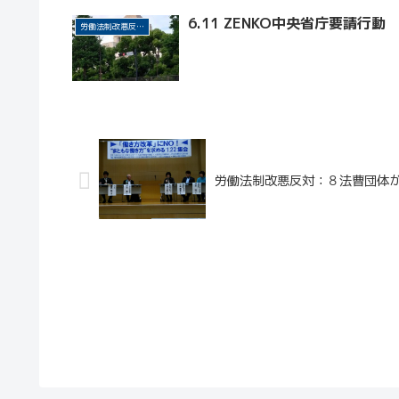
6.11 ZENKO中央省庁要請行
労働法制改悪反対・改革
労働法制改悪反対：８法曹団体