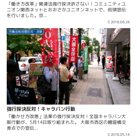
「働き方改革」関連法強行採決許さない！コミュニティユ
ニオン関西ネットとおおさかユニオンネットで、街頭宣伝
を行いました。京...
2018.06.26
労働法制改悪反対・改革
強行採決反対！キャラバン行動
「働かせ方改悪」法案の強行採決反対！全国キャラバン大
阪行動が、5月14日取り組まれた。 大阪市西区の鰹座橋交
差点での宣伝...
2018.05.14