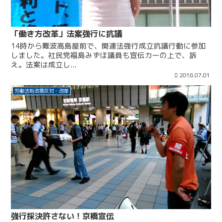
「働き方改革」法案強行に抗議
14時から難波高島屋前で、関連法強行成立抗議行動に参加
しました。社民党福島みずほ議員も宣伝カーの上で、訴
え。法案は成立し...
2018.07.01
労働法制改悪反対・改革
強行採決許さない！京橋宣伝