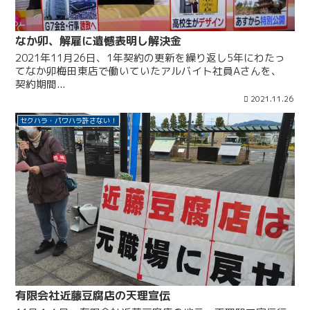
なか卯、解雇に遺憾表明し解決金
2021年11月26日、1年契約の更新を繰り返し5年にわたっ
てなか卯梅田東店で働いていたアルバイト社員Aさんを、
契約期間...
2021.11.26
セクハラ・パワハラ許さない！
有限会社近藤豆腐店の天理宣伝