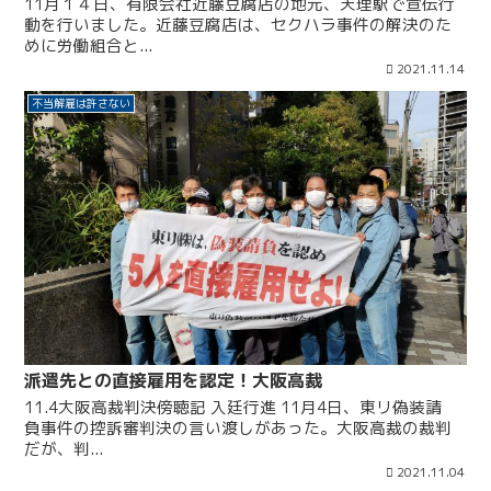
11月１４日、有限会社近藤豆腐店の地元、天理駅で宣伝行
動を行いました。近藤豆腐店は、セクハラ事件の解決のた
めに労働組合と...
2021.11.14
不当解雇は許さない
派遣先との直接雇用を認定！大阪高裁
11.4大阪高裁判決傍聴記 入廷行進 11月4日、東リ偽装請
負事件の控訴審判決の言い渡しがあった。大阪高裁の裁判
だが、判...
2021.11.04