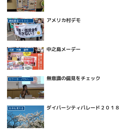
アメリカ村デモ
最低賃金１５００円に
中之島メーデー
支援・共闘・連帯活動
無意識の偏見をチェック
セクハラ・パワハラ許さない！
ダイバーシティパレード２０１８
社会を変える