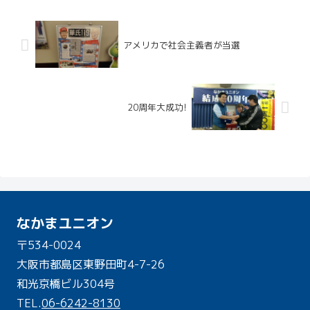
アメリカで社会主義者が当選
20周年大成功!
なかまユニオン
〒534-0024
大阪市都島区東野田町4-7-26
和光京橋ビル304号
TEL.
06-6242-8130