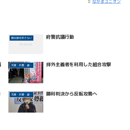
なかまユニオン
府警抗議行動
関生弾圧許さない
議
拝外主義者を利用した組合攻撃
支援・共闘・連帯活動
モ
勝利判決から反転攻勢へ
支援・共闘・連帯活動