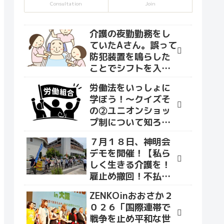
Consultation
Join
介護の夜勤勤務をし
ていたAさん。誤って
防犯装置を鳴らした
ことでシフトを入れ
て貰えなくなり、な
労働法をいっしょに
かまユニオンへ相談
学ぼう！～クイズそ
に来ました。
の②ユニオンショッ
プ制について知ろう
～
７月１８日、神明会
デモを開催！【私ら
しく生きる介護を！
雇止め撤回！不払い
賃金を払え！】をス
ZENKOinおおさか２
ローガンにデモ行進
０２６「国際連帯で
を行いました！
戦争を止め平和な世