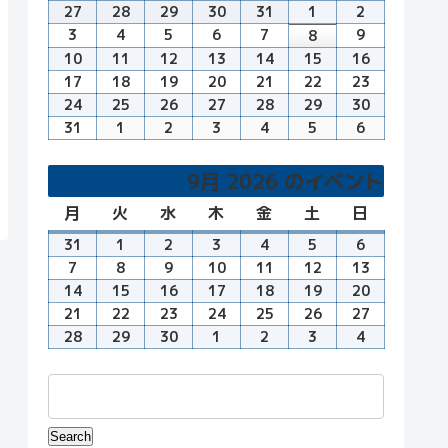
曜
曜
曜
曜
曜
曜
曜
27
7
28
7
29
7
30
7
31
7
1
8
2
8
日
日
日
日
日
日
日
月
月
月
月
月
月
月
3
8
4
8
5
8
6
8
7
8
9
8
8
8
27
28
29
30
31
1
2
月
月
月
月
月
月
月
10
8
11
8
12
8
13
8
14
8
15
8
16
8
日
日
日
日
日
日
日
3
4
5
6
7
9
8
月
月
月
月
月
月
月
17
8
18
8
19
8
20
8
21
8
22
8
23
8
日
日
日
日
日
日
日
10
11
12
13
14
15
16
月
月
月
月
月
月
月
24
8
25
8
26
8
27
8
28
8
29
8
30
8
日
日
日
日
日
日
日
17
18
19
20
21
22
23
月
月
月
月
月
月
月
31
8
1
9
2
9
3
9
4
9
5
9
6
9
日
日
日
日
日
日
日
24
25
26
27
28
29
30
月
月
月
月
月
月
月
日
日
日
日
日
日
日
31
1
2
3
4
5
6
9月 2026 のイベント
日
日
日
日
日
日
日
月
月
火
火
水
水
木
木
金
金
土
土
日
日
曜
曜
曜
曜
曜
曜
曜
31
8
1
9
2
9
3
9
4
9
5
9
6
9
日
日
日
日
日
日
日
月
月
月
月
月
月
月
7
9
8
9
9
9
10
9
11
9
12
9
13
9
31
1
2
3
4
5
6
月
月
月
月
月
月
月
14
9
15
9
16
9
17
9
18
9
19
9
20
9
日
日
日
日
日
日
日
7
8
9
10
11
12
13
月
月
月
月
月
月
月
21
9
22
9
23
9
24
9
25
9
26
9
27
9
日
日
日
日
日
日
日
14
15
16
17
18
19
20
月
月
月
月
月
月
月
28
9
29
9
30
9
1
10
2
10
3
10
4
10
日
日
日
日
日
日
日
21
22
23
24
25
26
27
月
月
月
月
月
月
月
日
日
日
日
日
日
日
28
29
30
1
2
3
4
日
日
日
日
日
日
日
Events
Search