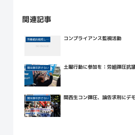
関連記事
コンプライアンス監視活動
労働組合結成しよう！
土曜行動に参加を：労組弾圧抗
関生弾圧許さない
関西生コン弾圧、論告求刑にデ
関生弾圧許さない