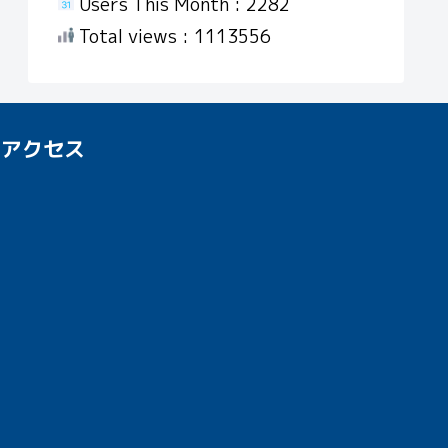
Users This Month : 2282
Total views : 1113556
アクセス