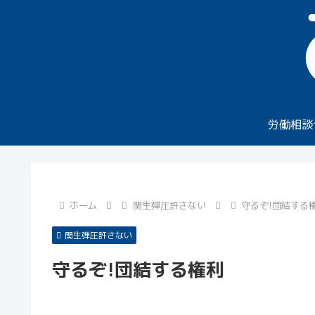
労働相談
ホーム
関生弾圧許さない
守るぞ!団結する
関生弾圧許さない
守るぞ!団結する権利