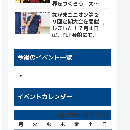
界をつくろう 大軍
拡・改憲を許さず命
なかまユニオン第２
と暮らしをまもる社
９回定期大会を開催
会へ」が開催され、
しました！７月４日
世界各国から平和活
㈯、PLP会館にて、大
動かが招致されまし
会&交流会を行い、労
た(なかまユニオン報
働組合として新たな
告)。
目標・決意を確かめ
今後のイベント一覧
る場となりました！
イベントカレンダー
8月 2026 のイベント
月
月
火
火
水
水
木
木
金
金
土
土
日
日