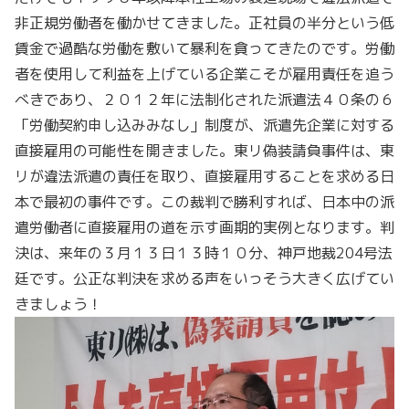
非正規労働者を働かせてきました。正社員の半分という低
賃金で過酷な労働を敷いて暴利を貪ってきたのです。労働
者を使用して利益を上げている企業こそが雇用責任を追う
べきであり、２０１２年に法制化された派遣法４０条の６
「労働契約申し込みみなし」制度が、派遣先企業に対する
直接雇用の可能性を開きました。東リ偽装請負事件は、東
リが違法派遣の責任を取り、直接雇用することを求める日
本で最初の事件です。この裁判で勝利すれば、日本中の派
遣労働者に直接雇用の道を示す画期的実例となります。判
決は、来年の３月１３日１３時１０分、神戸地裁204号法
廷です。公正な判決を求める声をいっそう大きく広げてい
きましょう！