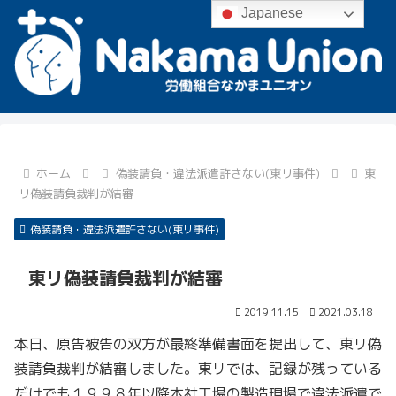
Japanese
ホーム
偽装請負・違法派遣許さない(東リ事件)
東
リ偽装請負裁判が結審
偽装請負・違法派遣許さない(東リ事件)
東リ偽装請負裁判が結審
2019.11.15
2021.03.18
本日、原告被告の双方が最終準備書面を提出して、東リ偽
装請負裁判が結審しました。東リでは、記録が残っている
だけでも１９９８年以降本社工場の製造現場で違法派遣で