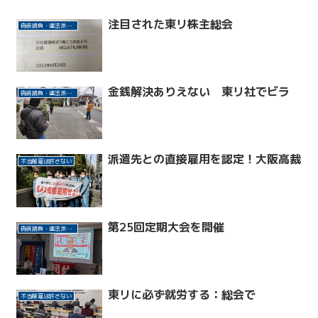
注目された東リ株主総会
偽装請負・違法派遣許さない(東リ事件)
金銭解決ありえない 東リ社でビラ
偽装請負・違法派遣許さない(東リ事件)
派遣先との直接雇用を認定！大阪高裁
不当解雇は許さない
第25回定期大会を開催
偽装請負・違法派遣許さない(東リ事件)
東リに必ず就労する：総会で
不当解雇は許さない