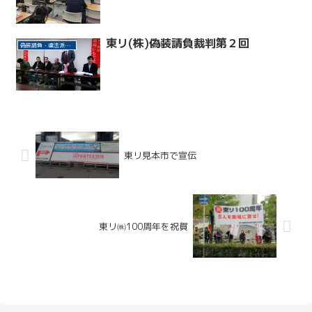
東リ(株)偽装請負裁判第２回
偽装請負・違法派遣許さない(東リ事件)
東リ見本市で宣伝
東リ㈱100周年を祝賀