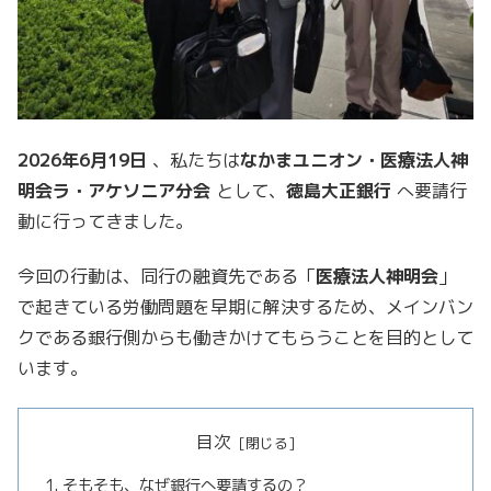
2026
年
6
月
19
日
、私たちは
なかまユニオン・医療法人神
明会ラ・アケソニア分会
として、
徳島大正銀行
へ要請行
動に行ってきました。
今回の行動は、同行の融資先である「
医療法人神明会
」
で起きている労働問題を早期に解決するため、メインバン
クである銀行側からも働きかけてもらうことを目的として
います。
目次
そもそも、なぜ銀行へ要請するの？