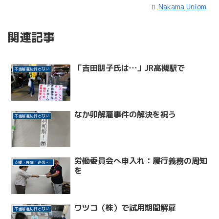
Nakama Uniom
関連記事
「吉田朋子氏は…」JR高槻駅で
不当解雇は許さない
なか卯解雇事件の解決を祝う
不当解雇は許さない
労働委員会へ申入れ：履行義務の周知
支援・共闘・連帯活動
を
ワツコ（株）で試用期間解雇
不当解雇は許さない