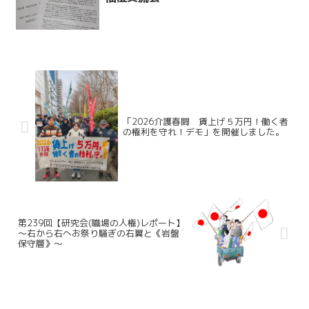
「2026介護春闘 賃上げ５万円！働く者
の権利を守れ！デモ」を開催しました。
第239回【研究会(職場の人権)レポート】
～右から右へお祭り騒ぎの右翼と《岩盤
保守層》～