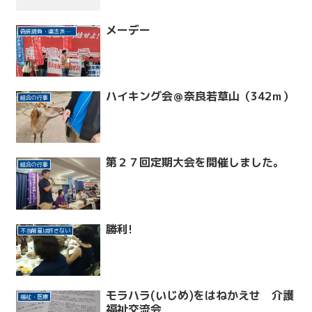
メーデー
偽装請負・違法派遣許さない(東リ事件)
ハイキング会＠奈良若草山（342ｍ）
組合の行事
第２７回定期大会を開催しました。
組合の行事
勝利!
不当解雇は許さない
モラハラ(いじめ)をはねかえせ 介護
福祉・医療
福祉交流会