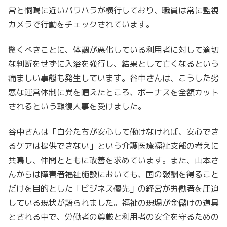
営と恫喝に近いパワハラが横行しており、職員は常に監視
カメラで行動をチェックされています。
驚くべきことに、体調が悪化している利用者に対して適切
な判断をせずに入浴を強行し、結果として亡くなるという
痛ましい事態も発生しています。谷中さんは、こうした劣
悪な運営体制に異を唱えたところ、ボーナスを全額カット
されるという報復人事を受けました。
谷中さんは「自分たちが安心して働けなければ、安心でき
るケアは提供できない」という介護医療福祉支部の考えに
共鳴し、仲間とともに改善を求めています。また、山本さ
んからは障害者福祉施設においても、国の報酬を得ること
だけを目的とした「ビジネス優先」の経営が労働者を圧迫
している現状が語られました。福祉の現場が金儲けの道具
とされる中で、労働者の尊厳と利用者の安全を守るための