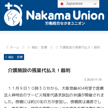
Japanese
ホーム
福祉・医療
介護施設の残業代払え！裁判
福祉・医療
介護施設の残業代払え！裁判
2023.11.10
１１月９日１０時３０分から、大阪地裁404号室で医療
法人神明会のサービス残業代請求訴訟の弁論が開催されま
した。傍聴には約20名の方が参加し、傍聴席は満席でし