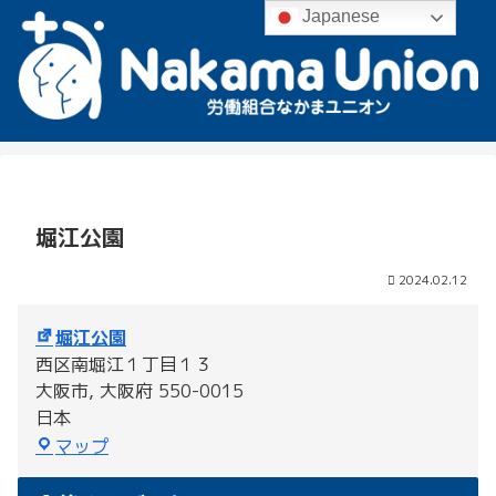
Japanese
堀江公園
2024.02.12
堀江公園
西区南堀江１丁目１３
大阪市
,
大阪府
550-0015
日本
堀
マップ
江
公