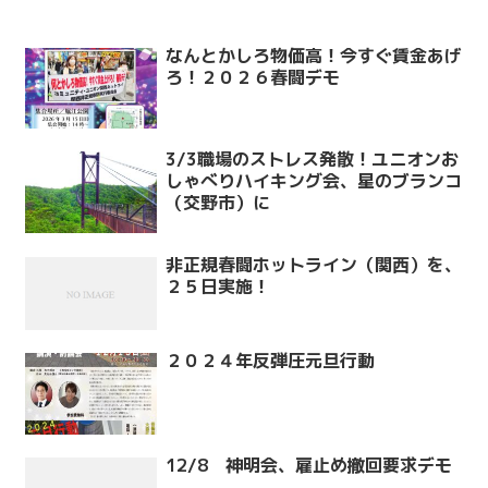
なんとかしろ物価高！今すぐ賃金あげ
ろ！２０２６春闘デモ
3/3職場のストレス発散！ユニオンお
しゃべりハイキング会、星のブランコ
（交野市）に
非正規春闘ホットライン（関西）を、
２５日実施！
２０２４年反弾圧元旦行動
12/8 神明会、雇止め撤回要求デモ