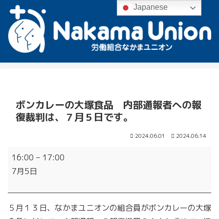
Japanese
ボンカレーの大塚食品 内部通報者への報
復裁判は、７月５日です。
2024.06.01
2024.06.14
ボ
16:00
–
17:00
ン
7月5日
カ
レ
ー
５月１３日、なかまユニオンの組合員がボンカレーの大塚