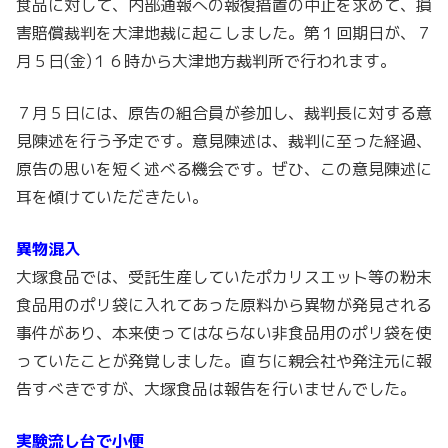
の
食品に対して、内部通報への報復措置の中止を求めて、損
大
害賠償裁判を大津地裁に起こしました。第１回期日が、７
塚
月５日(金)１６時から大津地方裁判所で行われます。
食
７月５日には、原告の組合員が参加し、裁判長に対する意
品
見陳述を行う予定です。意見陳述は、裁判に至った経過、
内
原告の思いを短く述べる機会です。ぜひ、この意見陳述に
部
耳を傾けていただきたい。
通
報
異物混入
者
大塚食品では、受託生産していたポカリスエット等の粉末
へ
食品用のポリ袋に入れてあった原料から異物が発見される
の
事件があり、本来使ってはならない非食品用のポリ袋を使
報
っていたことが発覚しました。直ちに親会社や発注元に報
復
告すべきですが、大塚食品は報告を行いませんでした。
裁
判
実験流し台で小便