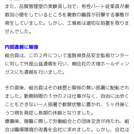
は、
また、品質管理室の実験流し台で、男性パート従業員が複
７
数回小便をしているところを複数の職員が目撃する事態が
月
発生していました。しかし、工場長は適切な処置を取りま
５
せんでした。
日
で
内部通報に報復
す。
組合員は、この２件について滋賀県食品安全監視センター
に対して外部公益通報を行い、親会社の大塚ホールディン
グスにも通報を行いました。
その直後、組合員はその経歴と関係の無い部署に配転され
ました。勤務時間の３分の２は仕事がなく、自由に出歩く
こともできない一人部署で軟禁状態に置かれ、５ヶ月後に
うつ病を発症し長期の休暇となりました。
療養後、復職に際して労働組合との団体交渉が持たれ、組
合は職場環境の改善を会社に求めました。しかし、会社は