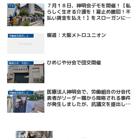
７月１８日、神明会デモを開催！【私
デモ
らしく生きる介護を！雇止め撤回！不
払い賃金を払え！】をスローガンにデ
モ行進を行いました！
報道：大阪メトロユニオン
労働組合結成しよう！
ひめじや分会で団交開催
職場分会・支部の取り組み
医療法人神明会で、労働組合の分会代
労働組合結成しよう！
表者がリーダー職から降格される事件
が発生しましたが、抗議文を提出した
ところ、無事撤回されました。