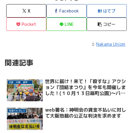
X
Facebook
はてブ
Pocket
LINE
コピー
Nakama Uniom
関連記事
世界に届け！来て！「殺すな」アクシ
支援・共闘・連帯活動
ョン『団結まつり』を今年も開催しま
した！(１０月１３日扇町公園)～パレ
スチナ連帯アクション～
web署名：神明会の賃金不払いに対し
残業代を支払え
て大阪地裁の公正な判決を求めます