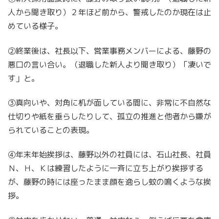
人から聞き取り）２年ほど前から、警戒したのか現在は止
めている様子。
②終業後は、社長以下、営業事務メンバーによる、藤野の
悪口の言い合い。（退職した新人より聞き取り）「凄いで
す」と。
③真向いや、対角に机が面している間に、非常に不自然な
仕切りや紙を垂らしたりして、孤立の推進と他者から嫌が
られていることの表現。
④年末年始挨拶は、藤野以外の社員には、石山社長、社員
Ｎ、Ｈ、Ｋは練習したように一斉に立ち上がり挨拶する
が、藤野の時には座ったまま顔を逸らし蚊の鳴くような挨
拶。