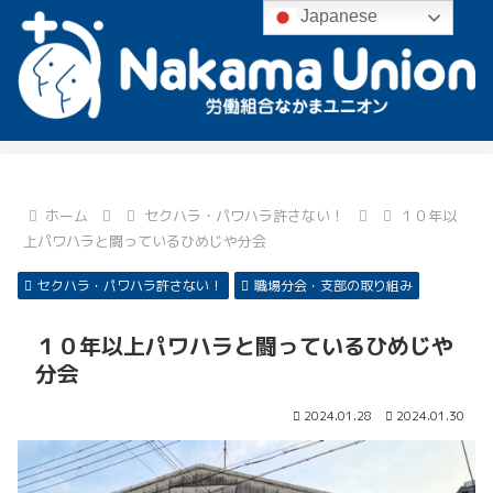
Japanese
ホーム
セクハラ・パワハラ許さない！
１０年以
上パワハラと闘っているひめじや分会
セクハラ・パワハラ許さない！
職場分会・支部の取り組み
１０年以上パワハラと闘っているひめじや
分会
2024.01.28
2024.01.30