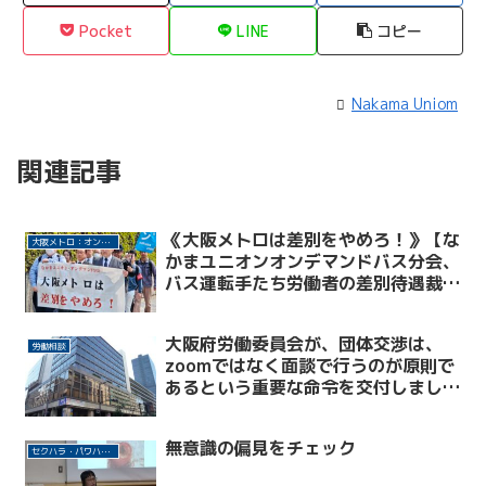
Pocket
LINE
コピー
Nakama Uniom
関連記事
《大阪メトロは差別をやめろ！》【な
大阪メトロ：オンデマンド分会
かまユニオンオンデマンドバス分会、
バス運転手たち労働者の差別待遇裁
判】開始！大阪地方裁判所への入廷行
進が行われ、各メディアが取材・報道
大阪府労働委員会が、団体交渉は、
しました。
労働相談
zoomではなく面談で行うのが原則で
あるという重要な命令を交付しまし
た。命令は確定しました。
無意識の偏見をチェック
セクハラ・パワハラ許さない！