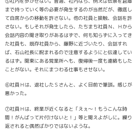
⑤社内を歩かせない。普通、社内なら、例えば伝票を倉庫
まで持っていく等の必要が発生するのが当然だが、徹底し
て自席からの移動を許さない。他の社員と接触、会話を許
さない。もしそれが発生したら、たちまち社員Ｎ、Ｈから
会話内容の聞き取りがあるはずで、何も知らずに入ってき
た社員も、既存社員から、藤野に近づいたり、会話すれ
ば、石山社長に睨まれるので注意するようにと伝達してい
るはず。関東にある営業所へも、復帰後一度も連絡もした
ことがない。それにまつわる仕事もさせない。
⑥社員Ｈは、退社したＳさんと、よく目前で筆談。感じが
悪かった。
⑦社員Ｈは、終業が近くなると「えぇ～！もうこんな時
間！がんばって片付けないと！」等と聞えよがしに。繰り
返されると偶然ばかりではないような。