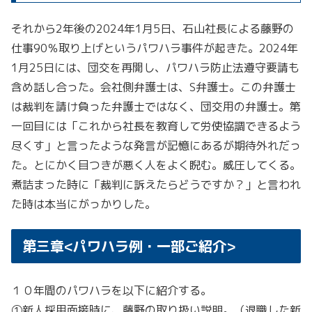
それから2年後の2024年1月5日、石山社長による藤野の
仕事90％取り上げというパワハラ事件が起きた。2024年
1月25日には、団交を再開し、パワハラ防止法遵守要請も
含め話し合った。会社側弁護士は、S弁護士。この弁護士
は裁判を請け負った弁護士ではなく、団交用の弁護士。第
一回目には「これから社長を教育して労使協調できるよう
尽くす」と言ったような発言が記憶にあるが期待外れだっ
た。とにかく目つきが悪く人をよく睨む。威圧してくる。
煮詰まった時に「裁判に訴えたらどうですか？」と言われ
た時は本当にがっかりした。
第三章<パワハラ例・一部ご紹介>
１０年間のパワハラを以下に紹介する。
①新人採用面接時に、藤野の取り扱い説明。（退職した新