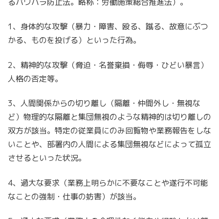
るパワハラ防止法。略称：労働施策総合推進法）。
1、身体的な攻撃（暴力・障害、殴る、蹴る、故意にぶつ
かる、ものを投げる）といった行為。
2、精神的な攻撃（脅迫・名誉棄損・侮辱・ひどい暴言）
人格の否定等。
3、人間関係からの切り離し（隔離・仲間外し・無視な
ど）物理的な隔離と集団無視のような精神的は切り離しの
双方が該当。特定の従業員にのみ回覧物や業務報告をしな
いことや、部署内の人間による集団無視などによって孤立
させるといった状況。
4、過大な要求（業務上明らかに不要なことや遂行不可能
なことの強制・仕事の妨害）が該当。