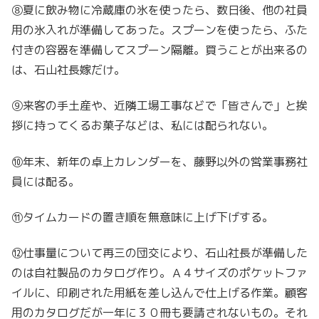
⑧夏に飲み物に冷蔵庫の氷を使ったら、数日後、他の社員
用の氷入れが準備してあった。スプーンを使ったら、ふた
付きの容器を準備してスプーン隔離。買うことが出来るの
は、石山社長嫁だけ。
⑨来客の手土産や、近隣工場工事などで「皆さんで」と挨
拶に持ってくるお菓子などは、私には配られない。
⑩年末、新年の卓上カレンダーを、藤野以外の営業事務社
員には配る。
⑪タイムカードの置き順を無意味に上げ下げする。
⑫仕事量について再三の団交により、石山社長が準備した
のは自社製品のカタログ作り。Ａ４サイズのポケットファ
イルに、印刷された用紙を差し込んで仕上げる作業。顧客
用のカタログだが一年に３０冊も要請されないもの。それ