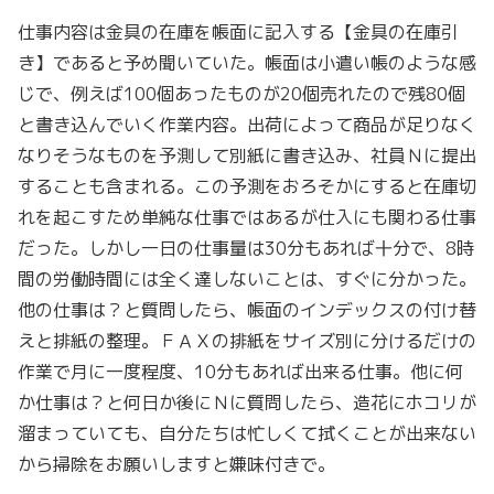
仕事内容は金具の在庫を帳面に記入する【金具の在庫引
き】であると予め聞いていた。帳面は小遣い帳のような感
じで、例えば100個あったものが20個売れたので残80個
と書き込んでいく作業内容。出荷によって商品が足りなく
なりそうなものを予測して別紙に書き込み、社員Ｎに提出
することも含まれる。この予測をおろそかにすると在庫切
れを起こすため単純な仕事ではあるが仕入にも関わる仕事
だった。しかし一日の仕事量は30分もあれば十分で、8時
間の労働時間には全く達しないことは、すぐに分かった。
他の仕事は？と質問したら、帳面のインデックスの付け替
えと排紙の整理。ＦＡＸの排紙をサイズ別に分けるだけの
作業で月に一度程度、10分もあれば出来る仕事。他に何
か仕事は？と何日か後にＮに質問したら、造花にホコリが
溜まっていても、自分たちは忙しくて拭くことが出来ない
から掃除をお願いしますと嫌味付きで。