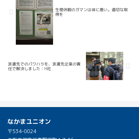
生理休暇のガマンは体に悪い。適切な取
得を
派遣先でのパワハラを、派遣先企業の責
任で解決しました：H社
なかまユニオン
〒534-0024