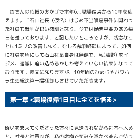
皆さんの応援のおかげで本年6月職場復帰から10年を迎
えます。〝石山社長（仮名）はじめ不当解雇事件に関わっ
た社員も裁判が良い教訓となり、今では働き甲斐のある毎
日を送っております〟と記したいところですが、残念なこ
とに1ミリの改善もなく、むしろ裁判経験によって、如何
に社員を盾にして石山社長自身は無傷で、私(藤野) をイ
ジメ、退職に追い込めるかしか考えていない結果になって
おります。長文になりますが、10年間のひめじやパワハ
ラ生活総決算一掃棚卸しさせていただきます。
第一章 <職場復帰1日目に全てを悟る>
闘いを支えてくださった方々に見送られながら社内へ入る
と、社長と社員Ｎが、私の席横で笑みを浮かべ並んで待っ