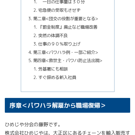
一日の仕事量は３０分
宅急便の受取もさせず
第二章<団交の役割が重要となる>
『罰金制度』廃止など職場改善
突然の体調不良
仕事の９０％取り上げ
第三章<パワハラ例・一部ご紹介>
第四章<救世主・パワハ防止法出現>
労基署にも相談
すぐ辞める新入社員
序章＜パワハラ解雇から職場復帰＞
ひめじや分会の藤野です。
株式会社ひめじやは、大正区にあるチェーンを輸入販売す