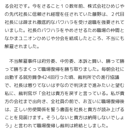
る会社です。今をさること１０数年前、株式会社ひめじや
の先代社長に信頼され経理を任されていた藤野は、２代目
社長には疎まれ徹底的なパワハラを受け退職を強要されて
いました。社長のパワハラをやめさせるため職場の仲間と
なかまユニオンひめじや分会を結成したところ、不当にも
解雇されました。
不当解雇事件は府労委、中労委、本訴と闘い、勝って勝
って勝ちまくって職場復帰を勝ち取りました。毎朝会社に
出勤する就労闘争424回行った頃、裁判所での進行協議
で、社長は懲りてないはずなので判決まで進みたいと望む
私に、裁判官が「会社は貴方を戻すと言っている。私が貴
方の会社まで出向き、全社員の前で、お互いに職場復帰後
は、正しい労使関係を誓う書面を社長と貴方が読み上げる
ことを見届けます。そうしないと貴方は納得しないでしょ
う」と言われて職場復帰し裁判は終結としました。