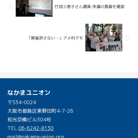
竹信三恵子さん講演:争議の意義を確認
「解雇許さない‥」アメ村デモ
なかまユニオン
〒534-0024
大阪市都島区東野田町4-7-26
和光京橋ビル304号
TEL.
06-6242-8130
mail@nakama-union.org