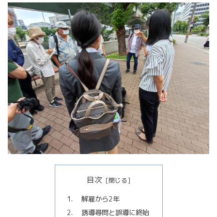
目次
解雇から2年
誘導尋問と誤導に終始