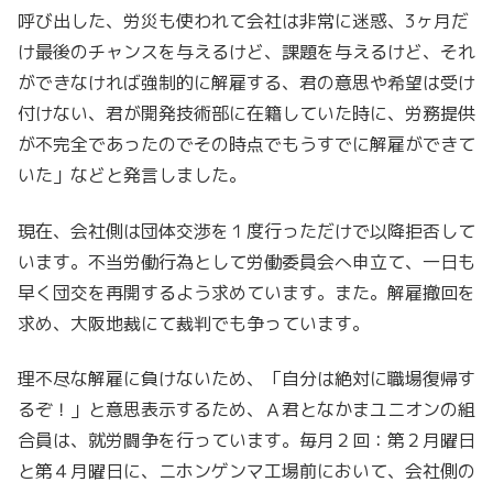
呼び出した、労災も使われて会社は非常に迷惑、3ヶ月だ
け最後のチャンスを与えるけど、課題を与えるけど、それ
ができなければ強制的に解雇する、君の意思や希望は受け
付けない、君が開発技術部に在籍していた時に、労務提供
が不完全であったのでその時点でもうすでに解雇ができて
いた」などと発言しました。
現在、会社側は団体交渉を１度行っただけで以降拒否して
います。不当労働行為として労働委員会へ申立て、一日も
早く団交を再開するよう求めています。また。解雇撤回を
求め、大阪地裁にて裁判でも争っています。
理不尽な解雇に負けないため、「自分は絶対に職場復帰す
るぞ！」と意思表示するため、Ａ君となかまユニオンの組
合員は、就労闘争を行っています。毎月２回：第２月曜日
と第４月曜日に、ニホンゲンマ工場前において、会社側の