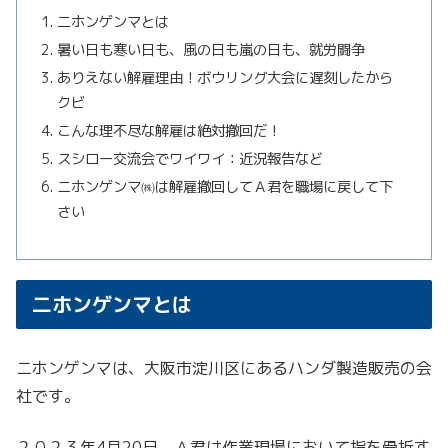
二ホンゲンマとは
暑い日も寒い日も、風の日も嵐の日も、就労闘争
ありえない解雇理由！ボウリング大会に遅刻したから
クビ
こんな理不尽な解雇は絶対撤回だ！
スシロー交流会でワイワイ：近況報告など
ニホンゲンマ㈱は解雇撤回してＡ君を職場に戻して下
さい
二ホンゲンマとは
ニホンゲンマは、大阪市淀川区にあるハンダ製造販売の会
社です。
２０２３年4月20日、Ａ君は作業現場において指を骨折す