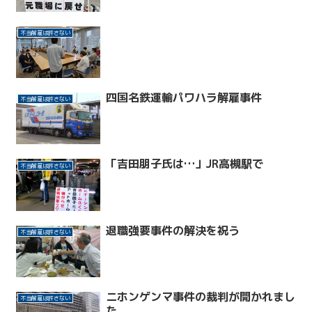
不当解雇は許さない
四国名鉄運輸パワハラ解雇事件
不当解雇は許さない
「吉田朋子氏は…」JR高槻駅で
不当解雇は許さない
退職強要事件の解決を祝う
不当解雇は許さない
ニホンゲンマ事件の裁判が開かれまし
不当解雇は許さない
た