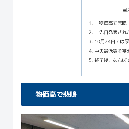
目
物価高で悲鳴
先日発表された
10月24日には
中央最低賃金審
終了後、なんば
物価高で悲鳴