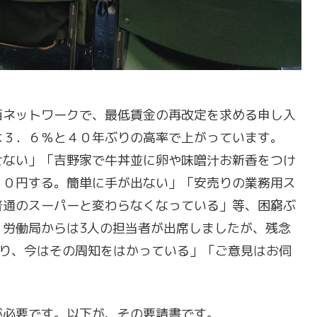
ネットワークで、最低賃金の再改定を求める申し入
は３．６％と４０年ぶりの高率で上がっています。
せない」「吉野家で牛丼並に卵や味噌汁お新香をつけ
００円する。簡単に手が出ない」「安売りの業務用ス
普通のスーパーと変わらなくなっている」等、困窮ぶ
。労働局からは3人の担当者が出席しましたが、残念
であり、今はその周知をはかっている」「ご意見はお伺
必要です。以下が、その要請書です。