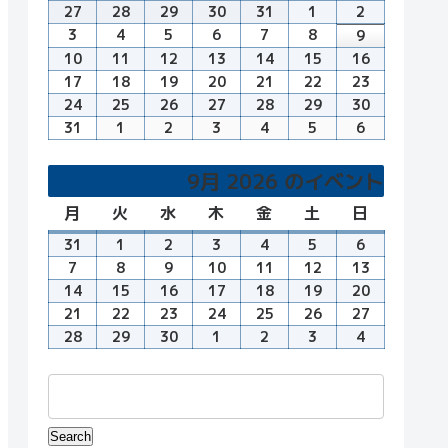
曜
曜
曜
曜
曜
曜
曜
27
7
28
7
29
7
30
7
31
7
1
8
2
8
日
日
日
日
日
日
日
月
月
月
月
月
月
月
3
8
4
8
5
8
6
8
7
8
8
8
9
8
27
28
29
30
31
1
2
月
月
月
月
月
月
月
10
8
11
8
12
8
13
8
14
8
15
8
16
8
日
日
日
日
日
日
日
3
4
5
6
7
8
9
月
月
月
月
月
月
月
17
8
18
8
19
8
20
8
21
8
22
8
23
8
日
日
日
日
日
日
日
10
11
12
13
14
15
16
月
月
月
月
月
月
月
24
8
25
8
26
8
27
8
28
8
29
8
30
8
日
日
日
日
日
日
日
17
18
19
20
21
22
23
月
月
月
月
月
月
月
31
8
1
9
2
9
3
9
4
9
5
9
6
9
日
日
日
日
日
日
日
24
25
26
27
28
29
30
月
月
月
月
月
月
月
日
日
日
日
日
日
日
31
1
2
3
4
5
6
9月 2026 のイベント
日
日
日
日
日
日
日
月
月
火
火
水
水
木
木
金
金
土
土
日
日
曜
曜
曜
曜
曜
曜
曜
31
8
1
9
2
9
3
9
4
9
5
9
6
9
日
日
日
日
日
日
日
月
月
月
月
月
月
月
7
9
8
9
9
9
10
9
11
9
12
9
13
9
31
1
2
3
4
5
6
月
月
月
月
月
月
月
14
9
15
9
16
9
17
9
18
9
19
9
20
9
日
日
日
日
日
日
日
7
8
9
10
11
12
13
月
月
月
月
月
月
月
21
9
22
9
23
9
24
9
25
9
26
9
27
9
日
日
日
日
日
日
日
14
15
16
17
18
19
20
月
月
月
月
月
月
月
28
9
29
9
30
9
1
10
2
10
3
10
4
10
日
日
日
日
日
日
日
21
22
23
24
25
26
27
月
月
月
月
月
月
月
日
日
日
日
日
日
日
28
29
30
1
2
3
4
日
日
日
日
日
日
日
Events
Search