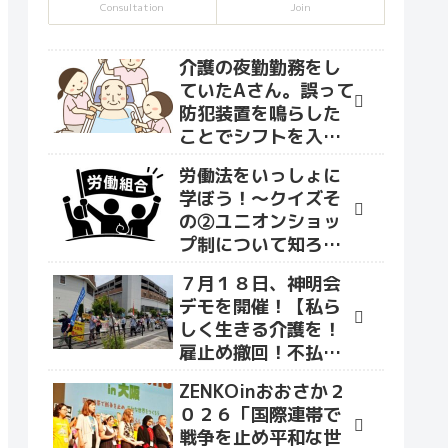
Consultation
Join
介護の夜勤勤務をし
ていたAさん。誤って
防犯装置を鳴らした
ことでシフトを入れ
て貰えなくなり、な
労働法をいっしょに
かまユニオンへ相談
学ぼう！～クイズそ
に来ました。
の②ユニオンショッ
プ制について知ろう
～
７月１８日、神明会
デモを開催！【私ら
しく生きる介護を！
雇止め撤回！不払い
賃金を払え！】をス
ZENKOinおおさか２
ローガンにデモ行進
０２６「国際連帯で
を行いました！
戦争を止め平和な世