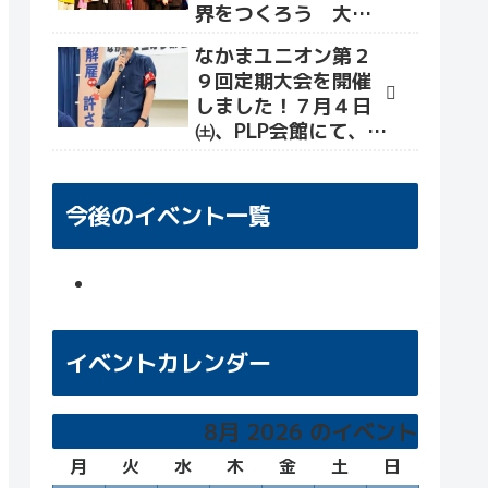
界をつくろう 大軍
拡・改憲を許さず命
なかまユニオン第２
と暮らしをまもる社
９回定期大会を開催
会へ」が開催され、
しました！７月４日
世界各国から平和活
㈯、PLP会館にて、大
動かが招致されまし
会&交流会を行い、労
た(なかまユニオン報
働組合として新たな
告)。
目標・決意を確かめ
今後のイベント一覧
る場となりました！
イベントカレンダー
8月 2026 のイベント
月
月
火
火
水
水
木
木
金
金
土
土
日
日